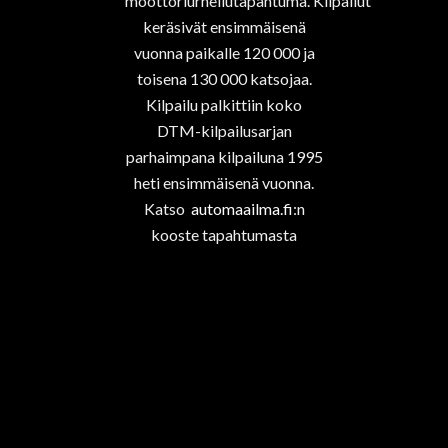
moottoriurheilutapahtuma. Kilpailut
keräsivät ensimmäisenä
vuonna paikalle 120 000
ja
toisena 130 000 katsojaa.
Kilpailu palkittiin koko
DTM-kilpailusarjan
parhaimpana kilpailuna 1995
heti ensimmäisenä vuonna.
Katso
automaailma.fi
:n
kooste tapahtumasta